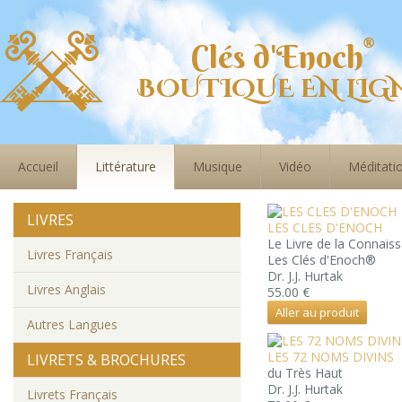
Clés d'Enoch
BOUTIQUE EN LIG
Accueil
Littérature
Musique
Vidéo
Méditati
LIVRES
LES CLES D'ENOCH
Le Livre de la Connais
Livres Français
Les Clés d'Enoch®
Dr. J.J. Hurtak
Livres Anglais
55.00 €
Aller au produit
Autres Langues
LES 72 NOMS DIVINS
LIVRETS & BROCHURES
du Très Haut
Dr. J.J. Hurtak
Livrets Français