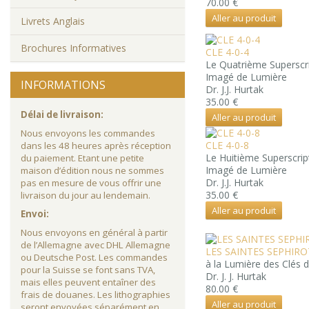
70.00 €
Aller au produit
Livrets Anglais
Brochures Informatives
CLE 4-0-4
Le Quatrième Superscr
Imagé de Lumière
INFORMATIONS
Dr. J.J. Hurtak
35.00 €
Délai de livraison:
Aller au produit
Nous envoyons les commandes
CLE 4-0-8
dans les 48 heures après réception
Le Huitième Superscrip
du paiement. Etant une petite
Imagé de Lumière
maison d’édition nous ne sommes
Dr. J.J. Hurtak
pas en mesure de vous offrir une
35.00 €
livraison du jour au lendemain.
Aller au produit
Envoi:
Nous envoyons en général à partir
de l’Allemagne avec DHL Allemagne
LES SAINTES SEPHIR
ou Deutsche Post. Les commandes
à la Lumière des Clés 
pour la Suisse se font sans TVA,
Dr. J. J. Hurtak
mais elles peuvent entaîner des
80.00 €
frais de douanes. Les lithographies
Aller au produit
seront envoyées séparément en