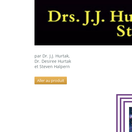
par Dr. J.J. Hurtak,
Dr. Desiree Hurtak
et Steven Halpern
Aller au produit