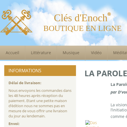
Clés d'Enoch
BOUTIQUE EN LIGNE
Accueil
Littérature
Musique
Vidéo
Médita
INFORMATIONS
LA PAROLE
Délai de livraison:
La Parol
Nous envoyons les commandes dans
par D'vo
les 48 heures après réception du
paiement. Etant une petite maison
La visio
d’édition nous ne sommes pas en
l’initiat
mesure de vous offrir une livraison
du jour au lendemain.
comme ét
Envoi: