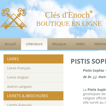
Clés d'Enoch
BOUTIQUE EN LIGNE
Accueil
Littérature
Musique
Vidéo
Médita
LIVRES
PISTIS SOP
Livres Français
Pistis Sophia
de Dr. J.J. Hur
Livres Anglais
Autres Langues
La
Pistis Soph
gnostiques de 
LIVRETS & BROCHURES
religion offici
elle survit a
Livrets Français