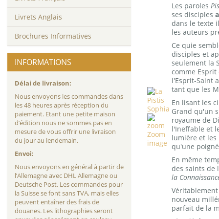
Les paroles
Pi
ses disciples
Livrets Anglais
dans le texte 
les auteurs pr
Brochures Informatives
Ce quie semble
disciples et a
INFORMATIONS
seulement la S
comme Esprit d
l'Esprit-Saint
Délai de livraison:
tant que les M
Nous envoyons les commandes dans
En lisant les 
les 48 heures après réception du
Grand qu'un sim
paiement. Etant une petite maison
royaume de Die
d’édition nous ne sommes pas en
l'Ineffable et
mesure de vous offrir une livraison
Zoom
lumière et les
du jour au lendemain.
image
qu'une poigné
Envoi:
En même temps
Nous envoyons en général à partir de
des saints de l
l’Allemagne avec DHL Allemagne ou
la Connaissance
Deutsche Post. Les commandes pour
Véritablement 
la Suisse se font sans TVA, mais elles
nouveau millén
peuvent entaîner des frais de
parfait de la 
douanes. Les lithographies seront